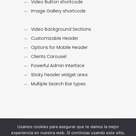
Video Button shortcode
Image Gallery shortcode
Video Background Sections
Customizable Header
Options for Mobile Header
Clients Carousel
Powerful Admin Interface
Sticky header widget area
Multiple Search Bar types
Usamos cookies para asegurar que te damos la mejor
Copyright
JA Bacaicoa SL
Todos los derechos
experiencia en nuestra web. Si continúas usando este sitio,